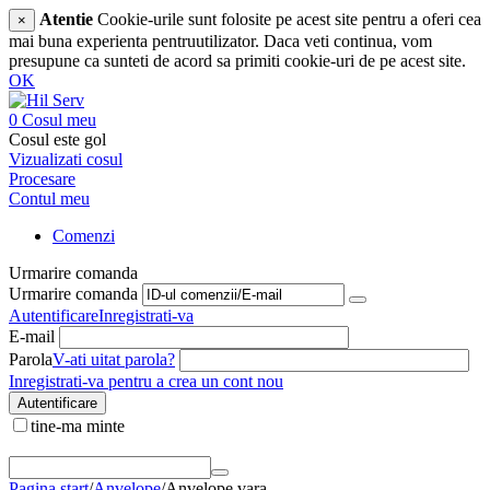
Atentie
Cookie-urile sunt folosite pe acest site pentru a oferi cea
×
mai buna experienta pentruutilizator. Daca veti continua, vom
presupune ca sunteti de acord sa primiti cookie-uri de pe acest site.
OK
0
Cosul meu
Cosul este gol
Vizualizati cosul
Procesare
Contul meu
Comenzi
Urmarire comanda
Urmarire comanda
Autentificare
Inregistrati-va
E-mail
Parola
V-ati uitat parola?
Inregistrati-va pentru a crea un cont nou
Autentificare
tine-ma minte
Pagina start
/
Anvelope
/
Anvelope vara