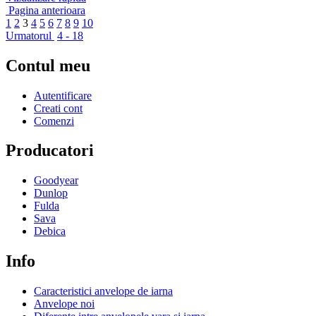
Pagina anterioara
1
2
3
4
5
6
7
8
9
10
Urmatorul
4 - 18
Contul meu
Autentificare
Creati cont
Comenzi
Producatori
Goodyear
Dunlop
Fulda
Sava
Debica
Info
Caracteristici anvelope de iarna
Anvelope noi