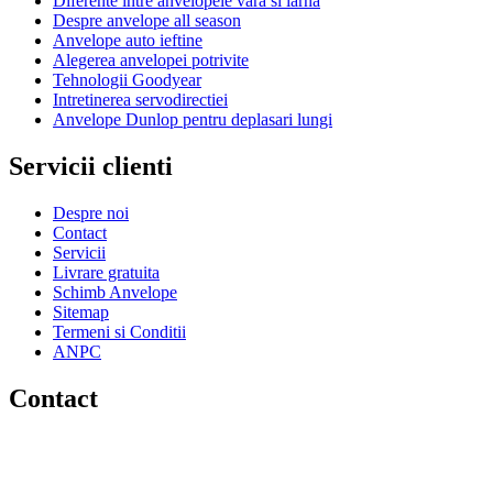
Diferente intre anvelopele vara si iarna
Despre anvelope all season
Anvelope auto ieftine
Alegerea anvelopei potrivite
Tehnologii Goodyear
Intretinerea servodirectiei
Anvelope Dunlop pentru deplasari lungi
Servicii clienti
Despre noi
Contact
Servicii
Livrare gratuita
Schimb Anvelope
Sitemap
Termeni si Conditii
ANPC
Contact
HIL SERV SRL
CUI: RO5127502
Reg.Com.:J40/372/1994