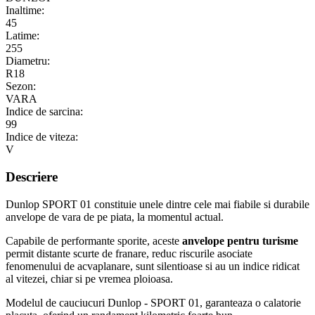
Inaltime:
45
Latime:
255
Diametru:
R18
Sezon:
VARA
Indice de sarcina:
99
Indice de viteza:
V
Descriere
Dunlop SPORT 01 constituie unele dintre cele mai fiabile si durabile
anvelope de vara de pe piata, la momentul actual.
Capabile de performante sporite, aceste
anvelope pentru turisme
permit distante scurte de franare, reduc riscurile asociate
fenomenului de acvaplanare, sunt silentioase si au un indice ridicat
al vitezei, chiar si pe vremea ploioasa.
Modelul de cauciucuri Dunlop - SPORT 01, garanteaza o calatorie