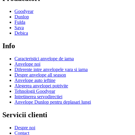
Goodyear
Dunlop
Fulda
Sava
Debica
Info
Caracteristici anvelope de iarna
Anvelope noi
Diferente intre anvelopele vara si iarna
Despre anvelope all season
Anvelope auto ieftine
Alegerea anvelopei potrivite
Tehnologii Goodyear
Intretinerea servodirectiei
Anvelope Dunlop pentru deplasari lungi
Servicii clienti
Despre noi
Contact