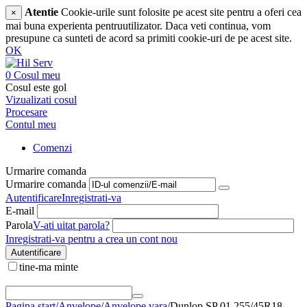
Atentie
Cookie-urile sunt folosite pe acest site pentru a oferi cea
×
mai buna experienta pentruutilizator. Daca veti continua, vom
presupune ca sunteti de acord sa primiti cookie-uri de pe acest site.
OK
0
Cosul meu
Cosul este gol
Vizualizati cosul
Procesare
Contul meu
Comenzi
Urmarire comanda
Urmarire comanda
Autentificare
Inregistrati-va
E-mail
Parola
V-ati uitat parola?
Inregistrati-va pentru a crea un cont nou
Autentificare
tine-ma minte
Pagina start
/
Anvelope
/
Anvelope vara
/
Dunlop SP 01 255/45R18