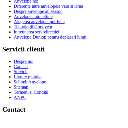
Anvelope noi
Diferente intre anvelopele vara si iarna
Despre anvelope all season
Anvelope auto ieftine
Alegerea anvelopei potrivite
Tehnologii Goodyear
Intretinerea servodirectiei
Anvelope Dunlop pentru deplasari lungi
Servicii clienti
Despre noi
Contact
Servicii
Livrare gratuita
Schimb Anvelope
Sitemap
Termeni si Conditii
ANPC
Contact
HIL SERV SRL
CUI: RO5127502