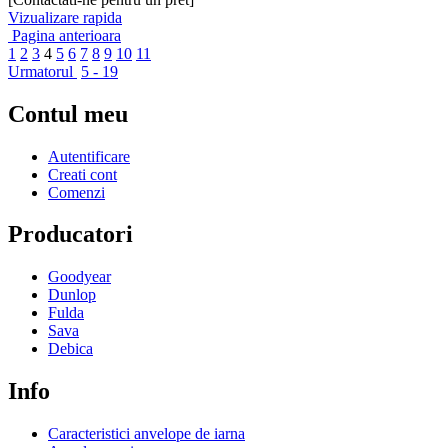
Vizualizare rapida
Pagina anterioara
1
2
3
4
5
6
7
8
9
10
11
Urmatorul
5 - 19
Contul meu
Autentificare
Creati cont
Comenzi
Producatori
Goodyear
Dunlop
Fulda
Sava
Debica
Info
Caracteristici anvelope de iarna