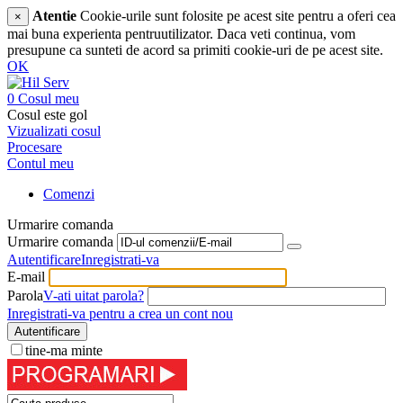
Atentie
Cookie-urile sunt folosite pe acest site pentru a oferi cea
×
mai buna experienta pentruutilizator. Daca veti continua, vom
presupune ca sunteti de acord sa primiti cookie-uri de pe acest site.
OK
0
Cosul meu
Cosul este gol
Vizualizati cosul
Procesare
Contul meu
Comenzi
Urmarire comanda
Urmarire comanda
Autentificare
Inregistrati-va
E-mail
Parola
V-ati uitat parola?
Inregistrati-va pentru a crea un cont nou
Autentificare
tine-ma minte