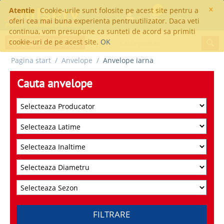
×
Atentie
Cookie-urile sunt folosite pe acest site pentru a
0
oferi cea mai buna experienta pentruutilizator. Daca veti
continua, vom presupune ca sunteti de acord sa primiti
cookie-uri de pe acest site.
OK
Pagina start
/
Anvelope
/
Anvelope iarna
Cauta anvelope
FILTRARE