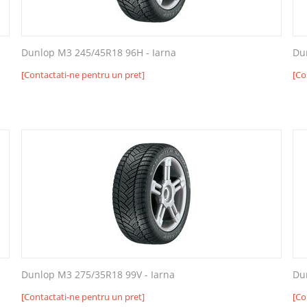
Dunlop M3 245/45R18 96H - Iarna
Du
[Contactati-ne pentru un pret]
[Co
Dunlop M3 275/35R18 99V - Iarna
Du
[Contactati-ne pentru un pret]
[Co