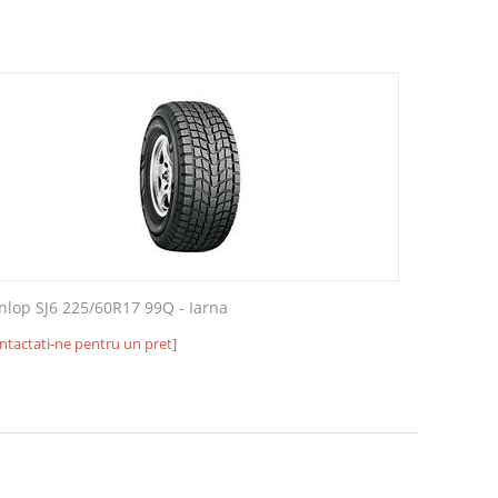
nlop SJ6 225/60R17 99Q - Iarna
ntactati-ne pentru un pret]