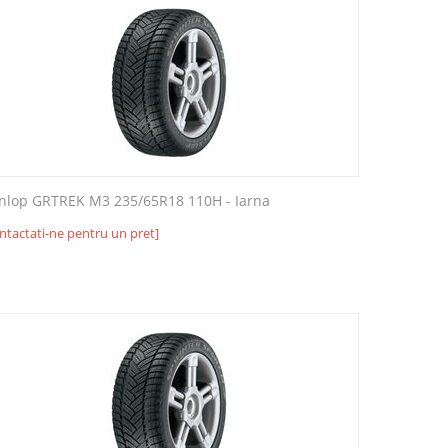
nlop GRTREK M3 235/65R18 110H - Iarna
ntactati-ne pentru un pret]