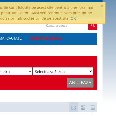
×
0
rile sunt folosite pe acest site pentru a oferi cea mai
Contul meu
COSUL MEU
 pentruutilizator. Daca veti continua, vom presupune
ord sa primiti cookie-uri de pe acest site.
OK
MAI CAUTATE
OFERTA SPECIALA
ANULEAZA