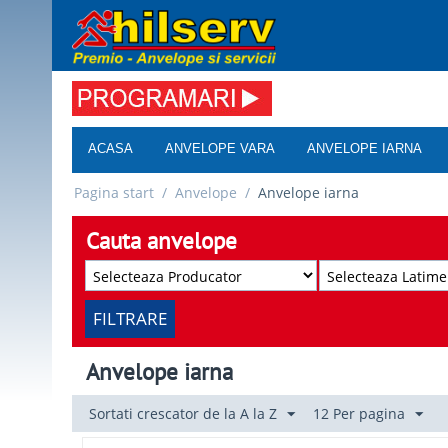
ACASA
ANVELOPE VARA
ANVELOPE IARNA
Pagina start
/
Anvelope
/
Anvelope iarna
Cauta anvelope
FILTRARE
Anvelope iarna
Sortati crescator de la A la Z
12 Per pagina