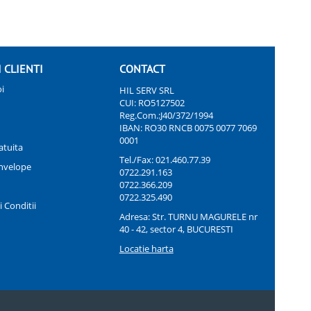
I CLIENTI
CONTACT
i
HIL SERV SRL
CUI: RO5127502
Reg.Com.:J40/372/1994
IBAN: RO30 RNCB 0075 0077 7069
0001
atuita
Tel./Fax:
021.460.77.39
nvelope
0722.291.163
0722.366.209
0722.325.490
 Conditii
Adresa: Str. TURNU MAGURELE nr
40 - 42, sector 4, BUCURESTI
Locatie harta