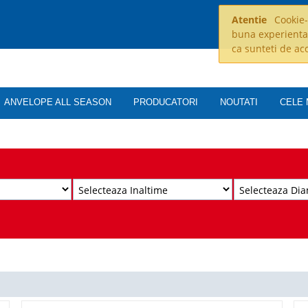
Atentie
Cookie-u
buna experienta
ca sunteti de ac
ANVELOPE ALL SEASON
PRODUCATORI
NOUTATI
CELE 