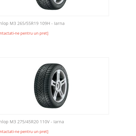
nlop M3 265/55R19 109H - Iarna
ntactati-ne pentru un pret]
nlop M3 275/45R20 110V - Iarna
ntactati-ne pentru un pret]