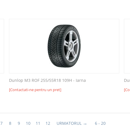
Dunlop M3 ROF 255/55R18 109H - Iarna
Du
[Contactati-ne pentru un pret]
[Co
7
8
9
10
11
12
URMATORUL
6 - 20