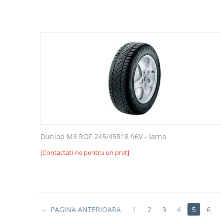
Dunlop M3 ROF 245/45R18 96V - Iarna
[Contactati-ne pentru un pret]
PAGINA ANTERIOARA
1
2
3
4
5
6