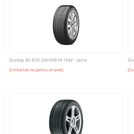
Dunlop 4D ROF 245/50R18 104V - Iarna
Du
[Contactati-ne pentru un pret]
[Co