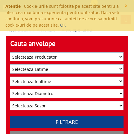
0
×
Atentie
Cookie-urile sunt folosite pe acest site pentru a
oferi cea mai buna experienta pentruutilizator. Daca veti
continua, vom presupune ca sunteti de acord sa primiti
cookie-uri de pe acest site.
OK
Pagina start
/
Anvelope
/
Anvelope iarna
Cauta anvelope
FILTRARE