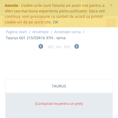
×
Atentie
Cookie-urile sunt folosite pe acest site pentru a
0
oferi cea mai buna experienta pentruutilizator. Daca veti
continua, vom presupune ca sunteti de acord sa primiti
cookie-uri de pe acest site.
OK
Pagina start
/
Anvelope
/
Anvelope iarna
/
Taurus 601 215/55R16 97H - Iarna
302
din
303
Taurus 601 215/55R16 97H - Iarna
TAURUS
[Contactati-ne pentru un pret]