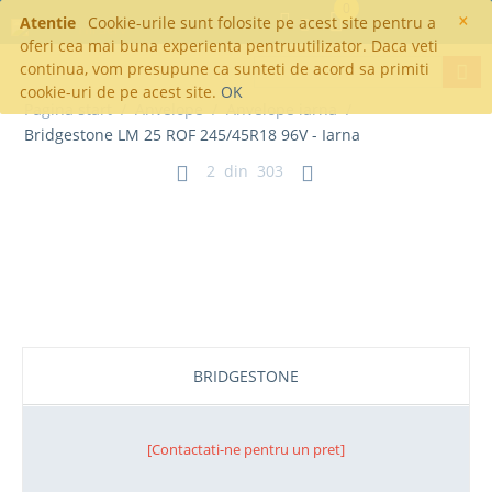
0
×
Atentie
Cookie-urile sunt folosite pe acest site pentru a
oferi cea mai buna experienta pentruutilizator. Daca veti
continua, vom presupune ca sunteti de acord sa primiti
cookie-uri de pe acest site.
OK
Pagina start
/
Anvelope
/
Anvelope iarna
/
Bridgestone LM 25 ROF 245/45R18 96V - Iarna
2
din
303
Bridgestone LM 25 ROF
245/45R18 96V - Iarna
BRIDGESTONE
[Contactati-ne pentru un pret]