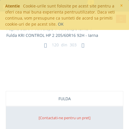
0
×
Atentie
Cookie-urile sunt folosite pe acest site pentru a
oferi cea mai buna experienta pentruutilizator. Daca veti
continua, vom presupune ca sunteti de acord sa primiti
cookie-uri de pe acest site.
OK
Pagina start
/
Anvelope
/
Anvelope iarna
/
Fulda KRI CONTROL HP 2 205/60R16 92H - Iarna
120
din
303
Fulda KRI CONTROL HP 2
205/60R16 92H - Iarna
FULDA
[Contactati-ne pentru un pret]