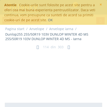
×
Atentie
Cookie-urile sunt folosite pe acest site pentru a
0
oferi cea mai buna experienta pentruutilizator. Daca veti
continua, vom presupune ca sunteti de acord sa primiti
cookie-uri de pe acest site.
OK
Pagina start
/
Anvelope
/
Anvelope iarna
/
Dunlop255 255/50R19 103V DUNLOP WINTER 4D MS
255/50R19 103V DUNLOP WINTER 4D MS - Iarna
114
din
303
Dunlop255 255/50R19 103V
DUNLOP WINTER 4D MS
255/50R19 103V DUNLOP
WINTER 4D MS - Iarna