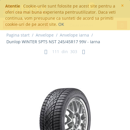
×
Atentie
Cookie-urile sunt folosite pe acest site pentru a
0
oferi cea mai buna experienta pentruutilizator. Daca veti
continua, vom presupune ca sunteti de acord sa primiti
cookie-uri de pe acest site.
OK
Pagina start
/
Anvelope
/
Anvelope iarna
/
Dunlop WINTER SPT5 NST 245/45R17 99V - Iarna
111
din
303
Dunlop WINTER SPT5 NST
245/45R17 99V - Iarna