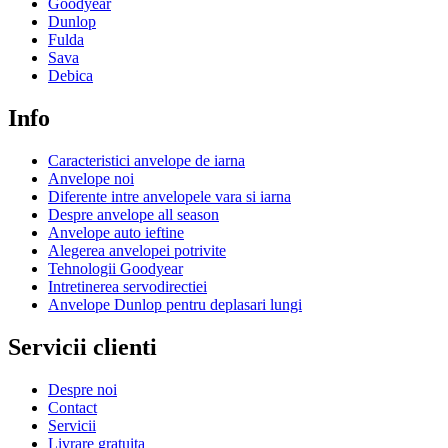
Goodyear
Dunlop
Fulda
Sava
Debica
Info
Caracteristici anvelope de iarna
Anvelope noi
Diferente intre anvelopele vara si iarna
Despre anvelope all season
Anvelope auto ieftine
Alegerea anvelopei potrivite
Tehnologii Goodyear
Intretinerea servodirectiei
Anvelope Dunlop pentru deplasari lungi
Servicii clienti
Despre noi
Contact
Servicii
Livrare gratuita