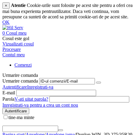
Atentie
Cookie-urile sunt folosite pe acest site pentru a oferi cea
×
mai buna experienta pentruutilizator. Daca veti continua, vom
presupune ca sunteti de acord sa primiti cookie-uri de pe acest site.
OK
0
Cosul meu
Cosul este gol
Vizualizati cosul
Procesare
Contul meu
Comenzi
Urmarire comanda
Urmarire comanda
Autentificare
Inregistrati-va
E-mail
Parola
V-ati uitat parola?
Inregistrati-va pentru a crea un cont nou
Autentificare
tine-ma minte
Pagina start
/
Anvelope
/
Anvelope iarna
/
Dunlop WIN. 3D 275/35R20