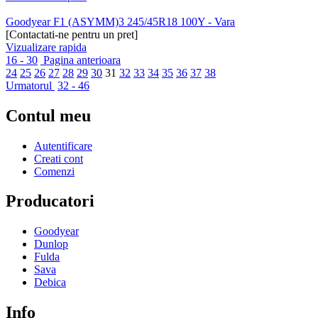
Goodyear F1 (ASYMM)3 245/45R18 100Y - Vara
[Contactati-ne pentru un pret]
Vizualizare rapida
16 - 30
Pagina anterioara
24
25
26
27
28
29
30
31
32
33
34
35
36
37
38
Urmatorul
32 - 46
Contul meu
Autentificare
Creati cont
Comenzi
Producatori
Goodyear
Dunlop
Fulda
Sava
Debica
Info