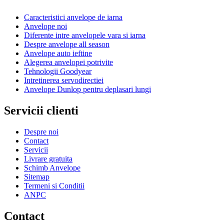
Caracteristici anvelope de iarna
Anvelope noi
Diferente intre anvelopele vara si iarna
Despre anvelope all season
Anvelope auto ieftine
Alegerea anvelopei potrivite
Tehnologii Goodyear
Intretinerea servodirectiei
Anvelope Dunlop pentru deplasari lungi
Servicii clienti
Despre noi
Contact
Servicii
Livrare gratuita
Schimb Anvelope
Sitemap
Termeni si Conditii
ANPC
Contact