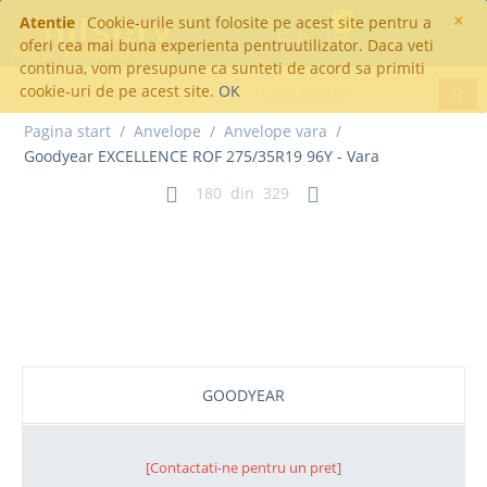
×
Atentie
Cookie-urile sunt folosite pe acest site pentru a
0
oferi cea mai buna experienta pentruutilizator. Daca veti
continua, vom presupune ca sunteti de acord sa primiti
cookie-uri de pe acest site.
OK
Pagina start
/
Anvelope
/
Anvelope vara
/
Goodyear EXCELLENCE ROF 275/35R19 96Y - Vara
180
din
329
Goodyear EXCELLENCE ROF
275/35R19 96Y - Vara
GOODYEAR
[Contactati-ne pentru un pret]