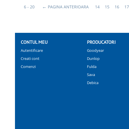
6 - 20
PAGINA ANTERIOARA
14
15
16
17
CONTUL MEU
PRODUCATORI
Autentificare
Goodyear
Creati cont
Dunlop
Comenzi
Fulda
Sava
Debica