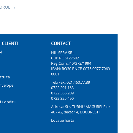
ORUL
I CLIENTI
CONTACT
i
HIL SERV SRL
CUI: RO5127502
Reg.Com.:J40/372/1994
IBAN: RO30 RNCB 0075 0077 7069
0001
atuita
Tel./Fax:
021.460.77.39
nvelope
0722.291.163
0722.366.209
0722.325.490
 Conditii
Adresa: Str. TURNU MAGURELE nr
40 - 42, sector 4, BUCURESTI
Locatie harta