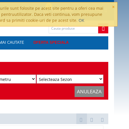
×
0
rile sunt folosite pe acest site pentru a oferi cea mai
Contul meu
COSUL MEU
 pentruutilizator. Daca veti continua, vom presupune
ord sa primiti cookie-uri de pe acest site.
OK
MAI CAUTATE
OFERTA SPECIALA
ANULEAZA