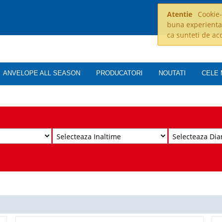
Atentie
Cookie-u
buna experienta
ca sunteti de ac
ANVELOPE ALL SEASON
PRODUCATORI
NOUTATI
CELE 