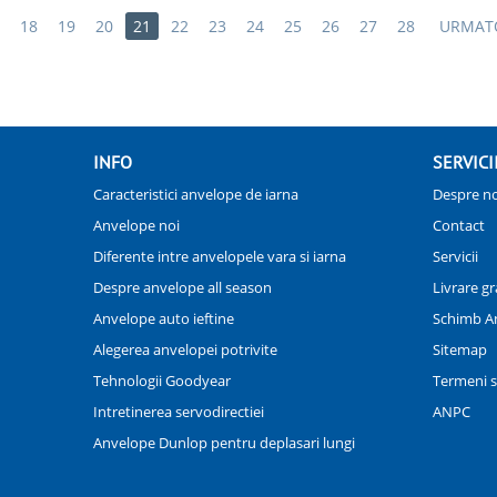
18
19
20
21
22
23
24
25
26
27
28
URMAT
INFO
SERVICI
Caracteristici anvelope de iarna
Despre no
Anvelope noi
Contact
Diferente intre anvelopele vara si iarna
Servicii
Despre anvelope all season
Livrare gr
Anvelope auto ieftine
Schimb A
Alegerea anvelopei potrivite
Sitemap
Tehnologii Goodyear
Termeni si
Intretinerea servodirectiei
ANPC
Anvelope Dunlop pentru deplasari lungi