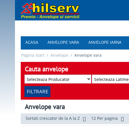
ACASA
ANVELOPE VARA
ANVELOPE IARNA
Pagina start
/
Anvelope
/
Anvelope vara
Cauta anvelope
FILTRARE
Anvelope vara
Sortati crescator de la A la Z
12 Per pagina