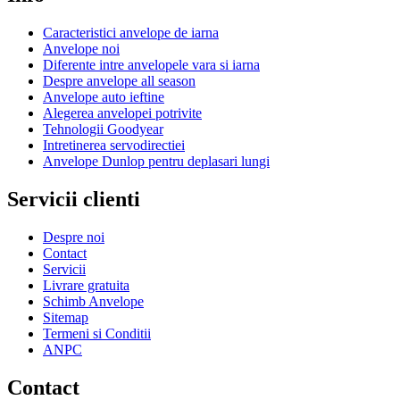
Caracteristici anvelope de iarna
Anvelope noi
Diferente intre anvelopele vara si iarna
Despre anvelope all season
Anvelope auto ieftine
Alegerea anvelopei potrivite
Tehnologii Goodyear
Intretinerea servodirectiei
Anvelope Dunlop pentru deplasari lungi
Servicii clienti
Despre noi
Contact
Servicii
Livrare gratuita
Schimb Anvelope
Sitemap
Termeni si Conditii
ANPC
Contact