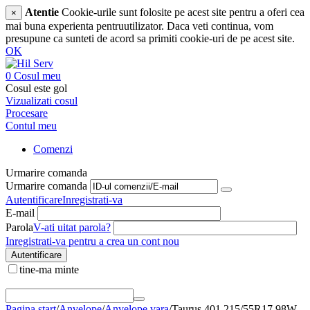
Atentie
Cookie-urile sunt folosite pe acest site pentru a oferi cea
×
mai buna experienta pentruutilizator. Daca veti continua, vom
presupune ca sunteti de acord sa primiti cookie-uri de pe acest site.
OK
0
Cosul meu
Cosul este gol
Vizualizati cosul
Procesare
Contul meu
Comenzi
Urmarire comanda
Urmarire comanda
Autentificare
Inregistrati-va
E-mail
Parola
V-ati uitat parola?
Inregistrati-va pentru a crea un cont nou
Autentificare
tine-ma minte
Pagina start
/
Anvelope
/
Anvelope vara
/
Taurus 401 215/55R17 98W -