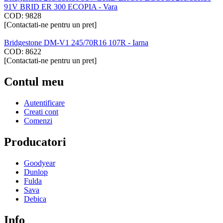
91V BRID ER 300 ECOPIA - Vara
COD:
9828
[Contactati-ne pentru un pret]
Bridgestone DM-V1 245/70R16 107R - Iarna
COD:
8622
[Contactati-ne pentru un pret]
Contul meu
Autentificare
Creati cont
Comenzi
Producatori
Goodyear
Dunlop
Fulda
Sava
Debica
Info