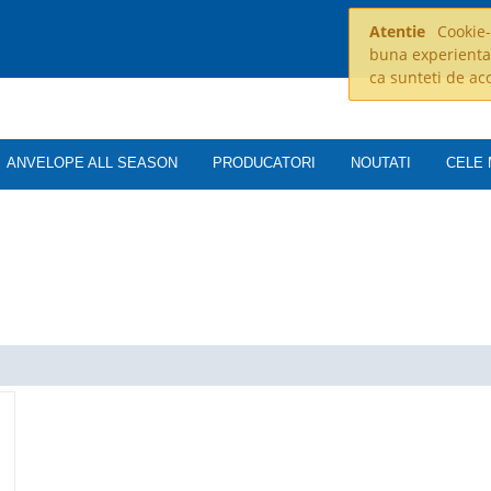
Atentie
Cookie-u
buna experienta
ca sunteti de ac
ANVELOPE ALL SEASON
PRODUCATORI
NOUTATI
CELE 