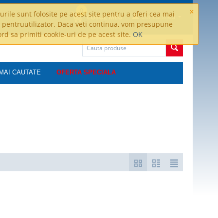
×
0
rile sunt folosite pe acest site pentru a oferi cea mai
Contul meu
COSUL MEU
 pentruutilizator. Daca veti continua, vom presupune
ord sa primiti cookie-uri de pe acest site.
OK
MAI CAUTATE
OFERTA SPECIALA