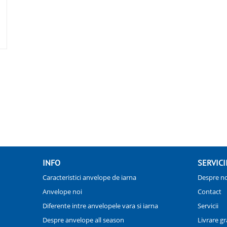
INFO
SERVICI
Caracteristici anvelope de iarna
Despre no
Anvelope noi
Contact
Diferente intre anvelopele vara si iarna
Servicii
Despre anvelope all season
Livrare gr