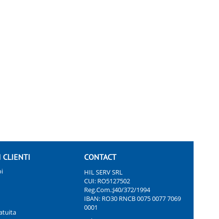
I CLIENTI
CONTACT
i
HIL SERV SRL
CUI: RO5127502
Reg.Com.:J40/372/1994
IBAN: RO30 RNCB 0075 0077 7069
0001
atuita