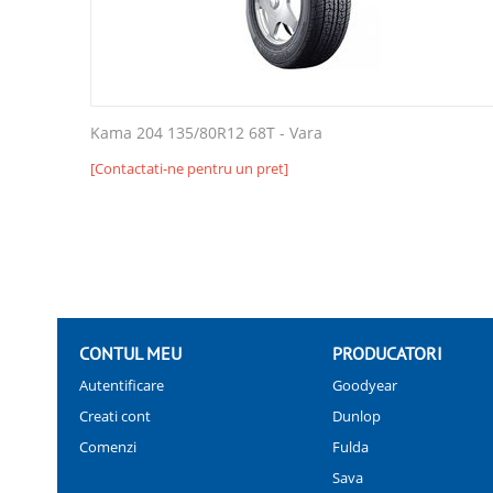
Kama 204 135/80R12 68T - Vara
[Contactati-ne pentru un pret]
CONTUL MEU
PRODUCATORI
Autentificare
Goodyear
Creati cont
Dunlop
Comenzi
Fulda
Sava