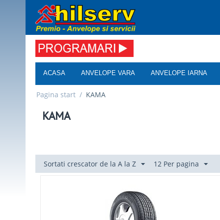
ACASA
ANVELOPE VARA
ANVELOPE IARNA
Pagina start
/
KAMA
KAMA
Sortati crescator de la A la Z
12 Per pagina