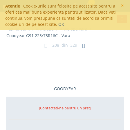
0
×
Atentie
Cookie-urile sunt folosite pe acest site pentru a
oferi cea mai buna experienta pentruutilizator. Daca veti
continua, vom presupune ca sunteti de acord sa primiti
cookie-uri de pe acest site.
OK
Pagina start
/
Anvelope
/
Anvelope vara
/
Goodyear G91 225/75R16C - Vara
208
din
329
Goodyear G91 225/75R16C - Vara
GOODYEAR
[Contactati-ne pentru un pret]