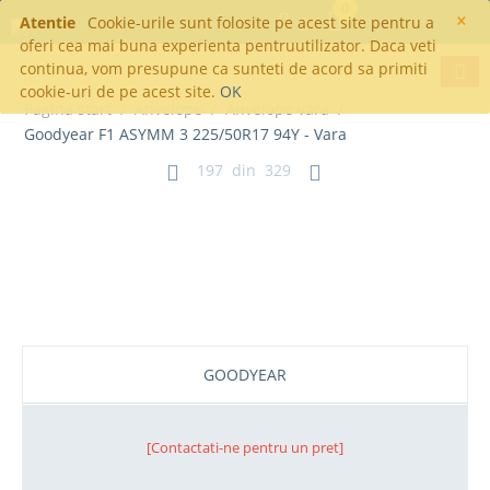
0
×
Atentie
Cookie-urile sunt folosite pe acest site pentru a
oferi cea mai buna experienta pentruutilizator. Daca veti
continua, vom presupune ca sunteti de acord sa primiti
cookie-uri de pe acest site.
OK
Pagina start
/
Anvelope
/
Anvelope vara
/
Goodyear F1 ASYMM 3 225/50R17 94Y - Vara
197
din
329
Goodyear F1 ASYMM 3 225/50R17
94Y - Vara
GOODYEAR
[Contactati-ne pentru un pret]