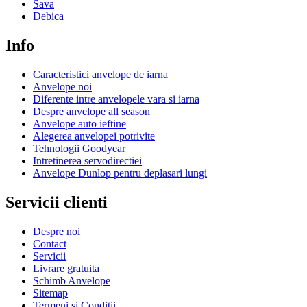
Sava
Debica
Info
Caracteristici anvelope de iarna
Anvelope noi
Diferente intre anvelopele vara si iarna
Despre anvelope all season
Anvelope auto ieftine
Alegerea anvelopei potrivite
Tehnologii Goodyear
Intretinerea servodirectiei
Anvelope Dunlop pentru deplasari lungi
Servicii clienti
Despre noi
Contact
Servicii
Livrare gratuita
Schimb Anvelope
Sitemap
Termeni si Conditii