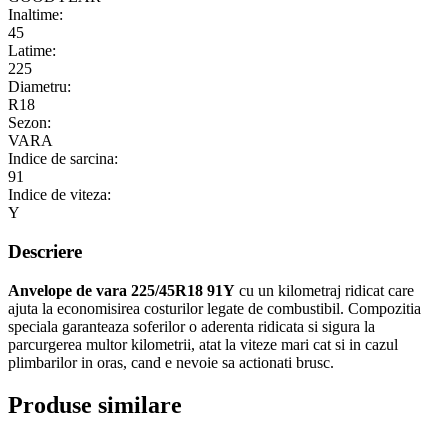
Inaltime:
45
Latime:
225
Diametru:
R18
Sezon:
VARA
Indice de sarcina:
91
Indice de viteza:
Y
Descriere
Anvelope de vara 225/45R18 91Y
cu un kilometraj ridicat care
ajuta la economisirea costurilor legate de combustibil. Compozitia
speciala garanteaza soferilor o aderenta ridicata si sigura la
parcurgerea multor kilometrii, atat la viteze mari cat si in cazul
plimbarilor in oras, cand e nevoie sa actionati brusc.
Produse similare