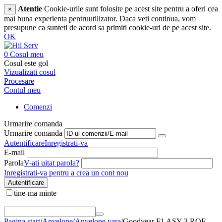
Atentie
Cookie-urile sunt folosite pe acest site pentru a oferi cea
×
mai buna experienta pentruutilizator. Daca veti continua, vom
presupune ca sunteti de acord sa primiti cookie-uri de pe acest site.
OK
0
Cosul meu
Cosul este gol
Vizualizati cosul
Procesare
Contul meu
Comenzi
Urmarire comanda
Urmarire comanda
Autentificare
Inregistrati-va
E-mail
Parola
V-ati uitat parola?
Inregistrati-va pentru a crea un cont nou
Autentificare
tine-ma minte
Pagina start
/
Anvelope
/
Anvelope vara
/
Goodyear F1 ASY 3 ROF