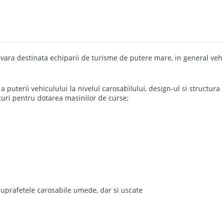
a destinata echiparii de turisme de putere mare, in general vehicul
 a puterii vehiculului la nivelul carosabilului, design-ul si structu
curi pentru dotarea masinilor de curse;
 suprafetele carosabile umede, dar si uscate