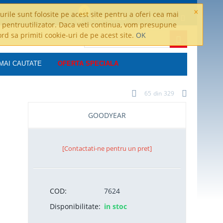
×
0
rile sunt folosite pe acest site pentru a oferi cea mai
Contul meu
COSUL MEU
 pentruutilizator. Daca veti continua, vom presupune
ord sa primiti cookie-uri de pe acest site.
OK
MAI CAUTATE
OFERTA SPECIALA
65
din
329
GOODYEAR
[Contactati-ne pentru un pret]
COD:
7624
Disponibilitate:
in stoc