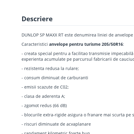
Descriere
DUNLOP SP MAXX RT este denumirea liniei de anvelope var
Caracteristici
anvelope pentru turisme 205/50R16
:
- creata special pentru a facilitao transmisie impecabilă
experienta acumulate pe parcursul fabricarii de cauciu
- rezistenta redusa la rulare;
- consum diminuat de carburanti
- emisii scazute de C02;
- clasa de aderenta A;
- zgomot redus (66 dB)
- blocurile extra-rigide asigura o franare mai scurta pe
- riscuri diminuate de acvaplanare
- randament kilometric foarte bun.