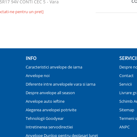
CO
5R17 94V CONTI CEC 5 - Vara
ctati-ne pentru un pret]
INFO
SERVICI
Caracteristici anvelope de iarna
Despre no
Anvelope noi
Contact
Diferente intre anvelopele vara si iarna
Servicii
Despre anvelope all season
Livrare gr
Anvelope auto ieftine
Schimb A
Alegerea anvelopei potrivite
Sitemap
Tehnologii Goodyear
Termeni si
Intretinerea servodirectiei
ANPC
Anvelope Dunlop pentru deplasari lungi