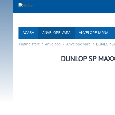
ACASA
ANVELOPE VARA
ANVELOPE IARNA
Pagina start
/
Anvelope
/
Anvelope vara
/
DUNLOP SP
DUNLOP SP MAXX 