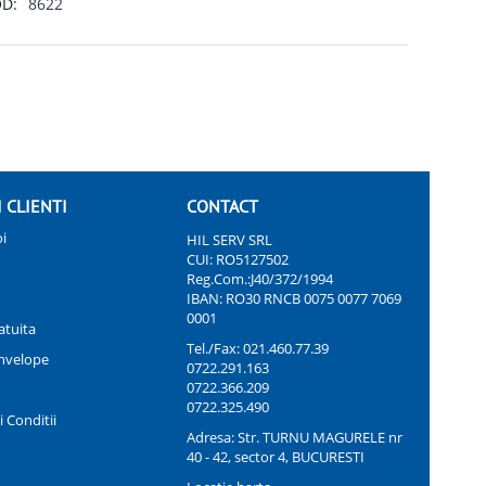
D:
8622
I CLIENTI
CONTACT
i
HIL SERV SRL
CUI: RO5127502
Reg.Com.:J40/372/1994
IBAN: RO30 RNCB 0075 0077 7069
0001
atuita
Tel./Fax:
021.460.77.39
nvelope
0722.291.163
0722.366.209
0722.325.490
 Conditii
Adresa: Str. TURNU MAGURELE nr
40 - 42, sector 4, BUCURESTI