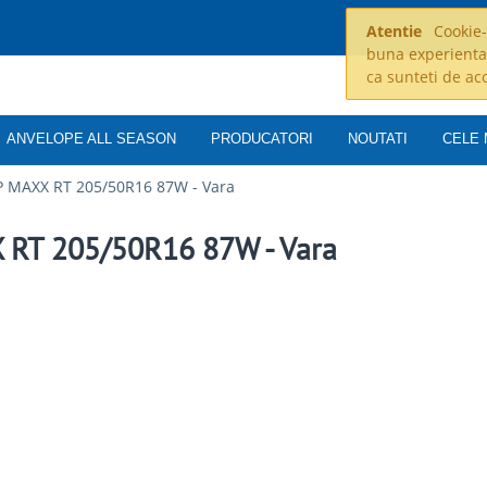
Atentie
Cookie-u
buna experienta
ca sunteti de ac
ANVELOPE ALL SEASON
PRODUCATORI
NOUTATI
CELE 
 MAXX RT 205/50R16 87W - Vara
RT 205/50R16 87W - Vara