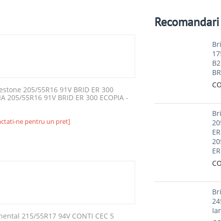
Recomandari
Br
17
B2
BR
CO
estone 205/55R16 91V BRID ER 300
A 205/55R16 91V BRID ER 300 ECOPIA -
Br
ctati-ne pentru un pret]
20
ER
20
ER
CO
Br
24
Ia
nental 215/55R17 94V CONTI CEC 5