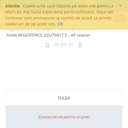
0
×
Atentie
Cookie-urile sunt folosite pe acest site pentru a
oferi cea mai buna experienta pentruutilizator. Daca veti
continua, vom presupune ca sunteti de acord sa primiti
cookie-uri de pe acest site.
OK
Pagina start
/
Anvelope
/
Anvelope all season
/
Fulda REGIOFORCE 225/75R17.5 - All season
38
din
91
Fulda REGIOFORCE 225/75R17.5 -
All season
FULDA
[Contactati-ne pentru un pret]