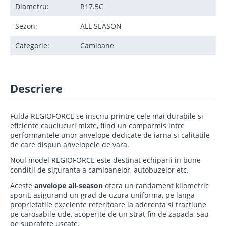
Diametru:
R17.5C
Sezon:
ALL SEASON
Categorie:
Camioane
Descriere
Fulda REGIOFORCE se inscriu printre cele mai durabile si
eficiente cauciucuri mixte, fiind un compormis intre
performantele unor anvelope dedicate de iarna si calitatile
de care dispun anvelopele de vara.
Noul model REGIOFORCE este destinat echiparii in bune
conditii de siguranta a camioanelor, autobuzelor etc.
Aceste
anvelope all-season
ofera un randament kilometric
sporit, asigurand un grad de uzura uniforma, pe langa
proprietatile excelente referitoare la aderenta si tractiune
pe carosabile ude, acoperite de un strat fin de zapada, sau
pe suprafete uscate.