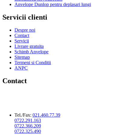
Anvelope Dunlop pentru deplasari lungi
Servicii clienti
Despre noi
Contact
Servicii
Livrare gratuita
Schimb Anvelope
Sitemap
Termeni si Conditii
ANPC
Contact
HIL SERV SRL
CUI: RO5127502
Reg.Com.:J40/372/1994
IBAN: RO30 RNCB 0075 0077 7069 0001
Tel./Fax:
021.460.77.39
0722.291.163
0722.366.209
0722.325.490