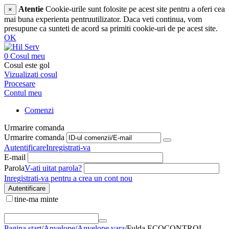
Atentie
Cookie-urile sunt folosite pe acest site pentru a oferi cea
×
mai buna experienta pentruutilizator. Daca veti continua, vom
presupune ca sunteti de acord sa primiti cookie-uri de pe acest site.
OK
0
Cosul meu
Cosul este gol
Vizualizati cosul
Procesare
Contul meu
Comenzi
Urmarire comanda
Urmarire comanda
Autentificare
Inregistrati-va
E-mail
Parola
V-ati uitat parola?
Inregistrati-va pentru a crea un cont nou
Autentificare
tine-ma minte
Pagina start
/
Anvelope
/
Anvelope vara
/
Fulda ECOCONTROL