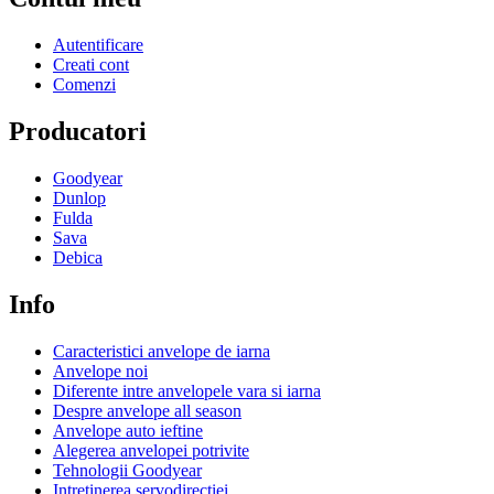
Autentificare
Creati cont
Comenzi
Producatori
Goodyear
Dunlop
Fulda
Sava
Debica
Info
Caracteristici anvelope de iarna
Anvelope noi
Diferente intre anvelopele vara si iarna
Despre anvelope all season
Anvelope auto ieftine
Alegerea anvelopei potrivite
Tehnologii Goodyear
Intretinerea servodirectiei