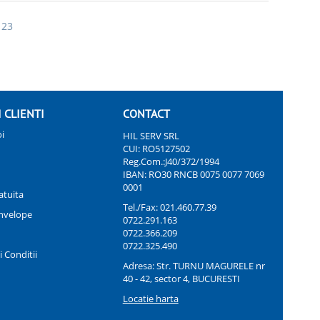
 23
I CLIENTI
CONTACT
i
HIL SERV SRL
CUI: RO5127502
Reg.Com.:J40/372/1994
IBAN: RO30 RNCB 0075 0077 7069
0001
atuita
Tel./Fax:
021.460.77.39
nvelope
0722.291.163
0722.366.209
0722.325.490
 Conditii
Adresa: Str. TURNU MAGURELE nr
40 - 42, sector 4, BUCURESTI
Locatie harta