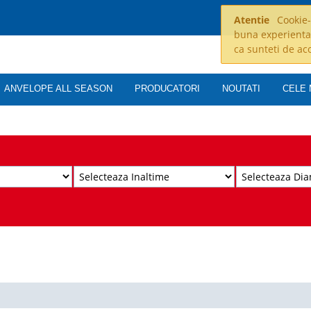
Atentie
Cookie-u
buna experienta
ca sunteti de ac
ANVELOPE ALL SEASON
PRODUCATORI
NOUTATI
CELE 
n