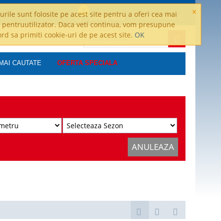
×
0
rile sunt folosite pe acest site pentru a oferi cea mai
Contul meu
COSUL MEU
 pentruutilizator. Daca veti continua, vom presupune
ord sa primiti cookie-uri de pe acest site.
OK
MAI CAUTATE
OFERTA SPECIALA
ANULEAZA