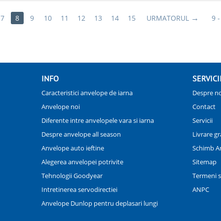
7
8
9
10
11
12
13
14
15
URMATORUL
9 -
INFO
SERVICI
Caracteristici anvelope de iarna
Despre no
Anvelope noi
Contact
Diferente intre anvelopele vara si iarna
Servicii
Despre anvelope all season
Livrare gr
Anvelope auto ieftine
Schimb A
Alegerea anvelopei potrivite
Sitemap
Tehnologii Goodyear
Termeni si
Intretinerea servodirectiei
ANPC
Anvelope Dunlop pentru deplasari lungi