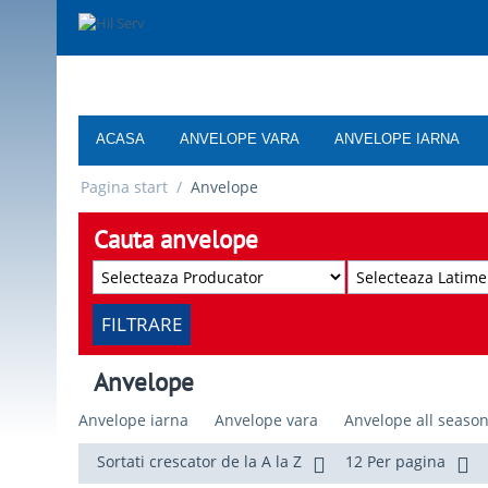
ACASA
ANVELOPE VARA
ANVELOPE IARNA
Pagina start
/
Anvelope
Cauta anvelope
FILTRARE
Anvelope
Anvelope iarna
Anvelope vara
Anvelope all seaso
Sortati crescator de la A la Z
12 Per pagina