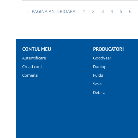
PAGINA ANTERIOARA
1
2
3
4
5
6
CONTUL MEU
PRODUCATORI
Autentificare
Goodyear
Creati cont
Dunlop
Comenzi
Fulda
Sava
Debica