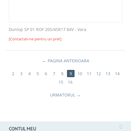
Dunlop SP 01 ROF 205/45R17 84V - Vara
[Contactati-ne pentru un pret]
PAGINA ANTERIOARA
2
3
4
5
6
7
8
9
10
11
12
13
14
15
16
URMATORUL
CONTUL MEU