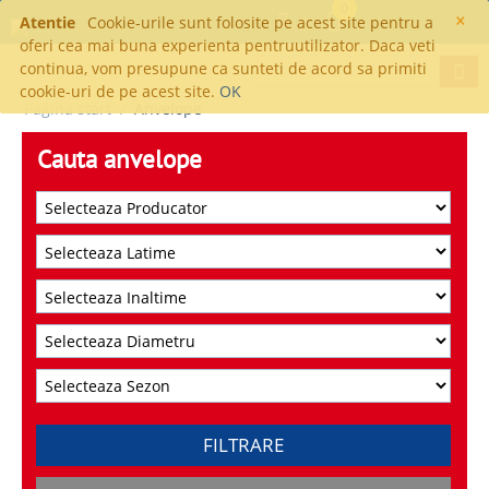
0
×
Atentie
Cookie-urile sunt folosite pe acest site pentru a
oferi cea mai buna experienta pentruutilizator. Daca veti
continua, vom presupune ca sunteti de acord sa primiti
cookie-uri de pe acest site.
OK
Pagina start
/
Anvelope
Cauta anvelope
FILTRARE