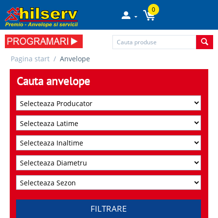
0
Pagina start
/
Anvelope
Cauta anvelope
FILTRARE