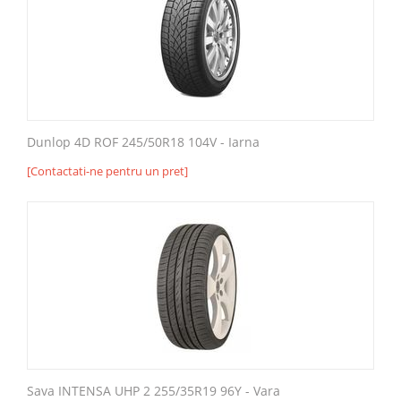
Dunlop 4D ROF 245/50R18 104V - Iarna
[Contactati-ne pentru un pret]
Sava INTENSA UHP 2 255/35R19 96Y - Vara