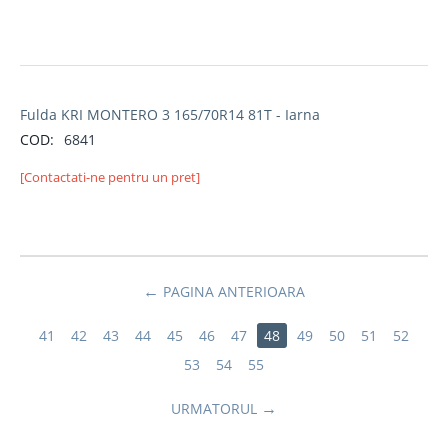
Fulda KRI MONTERO 3 165/70R14 81T - Iarna
COD:
6841
[Contactati-ne pentru un pret]
PAGINA ANTERIOARA
41
42
43
44
45
46
47
48
49
50
51
52
53
54
55
URMATORUL