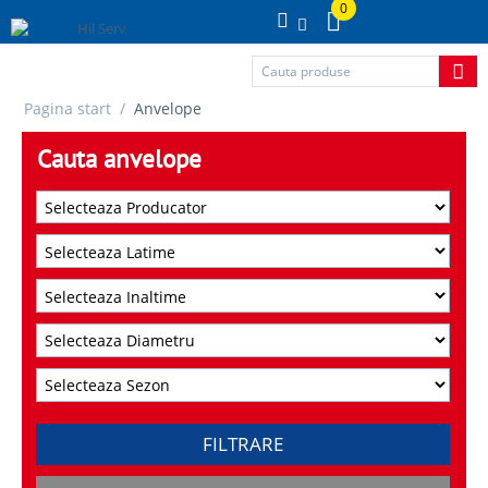
0
Pagina start
/
Anvelope
Cauta anvelope
FILTRARE