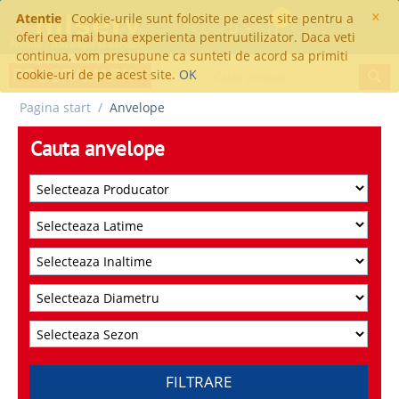
×
Atentie
Cookie-urile sunt folosite pe acest site pentru a
0
oferi cea mai buna experienta pentruutilizator. Daca veti
continua, vom presupune ca sunteti de acord sa primiti
cookie-uri de pe acest site.
OK
Pagina start
/
Anvelope
Cauta anvelope
FILTRARE