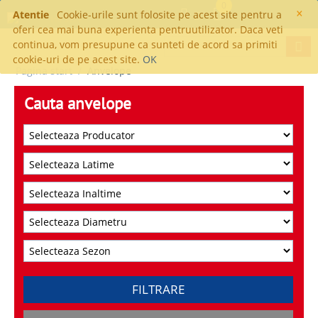
0
×
Atentie
Cookie-urile sunt folosite pe acest site pentru a
oferi cea mai buna experienta pentruutilizator. Daca veti
continua, vom presupune ca sunteti de acord sa primiti
cookie-uri de pe acest site.
OK
Pagina start
/
Anvelope
Cauta anvelope
FILTRARE