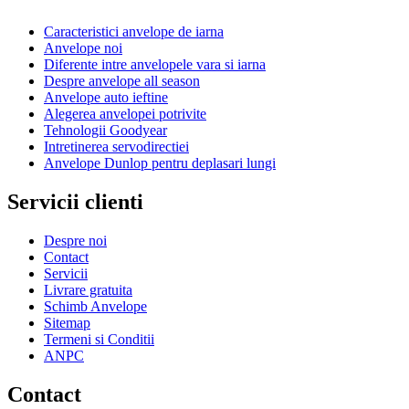
Caracteristici anvelope de iarna
Anvelope noi
Diferente intre anvelopele vara si iarna
Despre anvelope all season
Anvelope auto ieftine
Alegerea anvelopei potrivite
Tehnologii Goodyear
Intretinerea servodirectiei
Anvelope Dunlop pentru deplasari lungi
Servicii clienti
Despre noi
Contact
Servicii
Livrare gratuita
Schimb Anvelope
Sitemap
Termeni si Conditii
ANPC
Contact