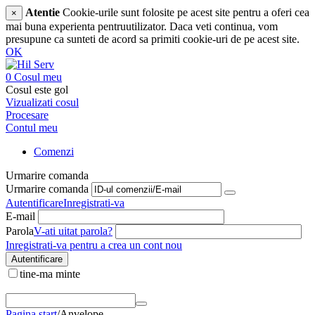
Atentie
Cookie-urile sunt folosite pe acest site pentru a oferi cea
×
mai buna experienta pentruutilizator. Daca veti continua, vom
presupune ca sunteti de acord sa primiti cookie-uri de pe acest site.
OK
0
Cosul meu
Cosul este gol
Vizualizati cosul
Procesare
Contul meu
Comenzi
Urmarire comanda
Urmarire comanda
Autentificare
Inregistrati-va
E-mail
Parola
V-ati uitat parola?
Inregistrati-va pentru a crea un cont nou
Autentificare
tine-ma minte
Pagina start
/
Anvelope