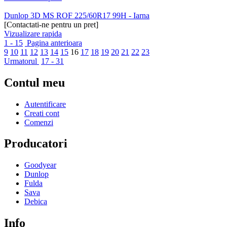
Dunlop 3D MS ROF 225/60R17 99H - Iarna
[Contactati-ne pentru un pret]
Vizualizare rapida
1 - 15
Pagina anterioara
9
10
11
12
13
14
15
16
17
18
19
20
21
22
23
Urmatorul
17 - 31
Contul meu
Autentificare
Creati cont
Comenzi
Producatori
Goodyear
Dunlop
Fulda
Sava
Debica
Info