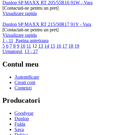
Dunlop SP MAXX RT 205/55R16 91W - Vara
[Contactati-ne pentru un pret]
Vizualizare rapida
Dunlop SP MAXX RT 215/50R17 91Y - Vara
[Contactati-ne pentru un pret]
Vizualizare rapida
1 - 11
Pagina anterioara
5
6
7
8
9
10
11
12
13
14
15
16
17
18
19
Urmatorul
13 - 27
Contul meu
Autentificare
Creati cont
Comenzi
Producatori
Goodyear
Dunlop
Fulda
Sava
Debica