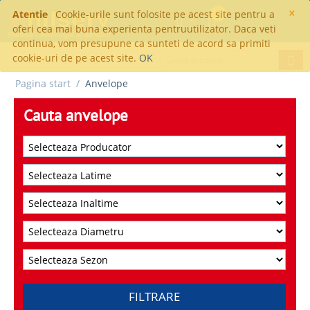
×
Atentie
Cookie-urile sunt folosite pe acest site pentru a
0
oferi cea mai buna experienta pentruutilizator. Daca veti
continua, vom presupune ca sunteti de acord sa primiti
cookie-uri de pe acest site.
OK
Pagina start
/
Anvelope
Cauta anvelope
FILTRARE