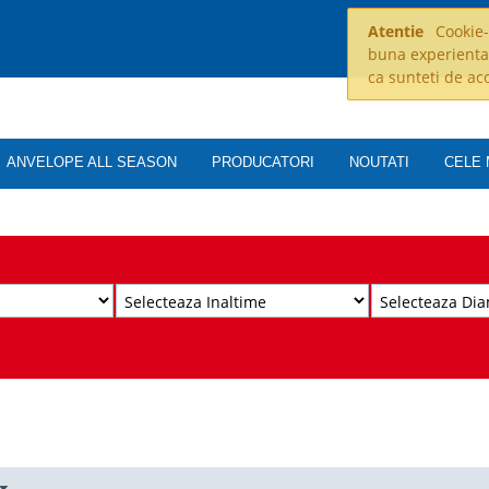
Atentie
Cookie-u
buna experienta
ca sunteti de ac
ANVELOPE ALL SEASON
PRODUCATORI
NOUTATI
CELE 
n