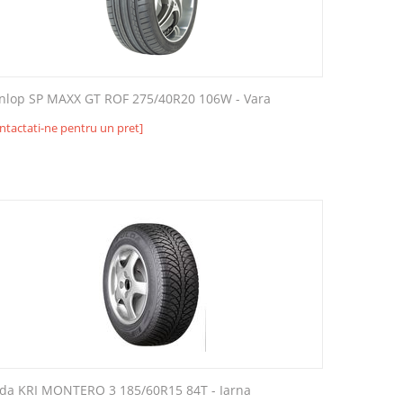
nlop SP MAXX GT ROF 275/40R20 106W - Vara
ntactati-ne pentru un pret]
lda KRI MONTERO 3 185/60R15 84T - Iarna