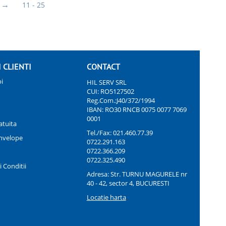
11 - 25
I CLIENTI
CONTACT
i
HIL SERV SRL
CUI: RO5127502
Reg.Com.:J40/372/1994
IBAN: RO30 RNCB 0075 0077 7069
0001
atuita
Tel./Fax:
021.460.77.39
nvelope
0722.291.163
0722.366.209
0722.325.490
 Conditii
Adresa: Str. TURNU MAGURELE nr
40 - 42, sector 4, BUCURESTI
Locatie harta