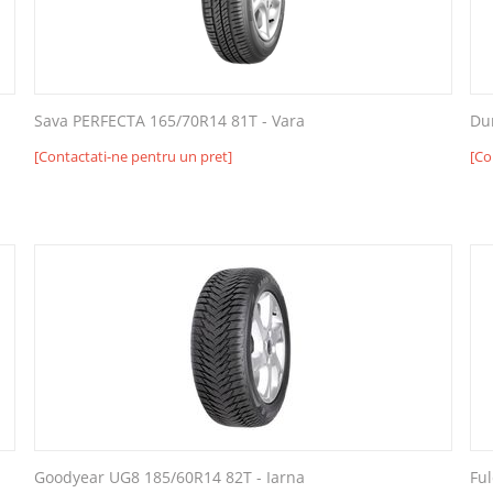
Sava PERFECTA 165/70R14 81T - Vara
Du
[Contactati-ne pentru un pret]
[Co
Goodyear UG8 185/60R14 82T - Iarna
Fu