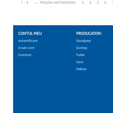
1 - 9
PAGINA ANTERIOARA
3
4
5
6
CONTUL MEU
PRODUCATORI
Autentificare
Goodyear
Creati cont
Dunlop
Comenzi
Fulda
Sava
Debica