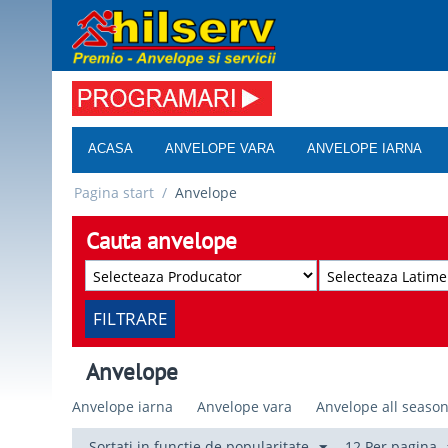
ACASA
ANVELOPE VARA
ANVELOPE IARNA
Pagina start
/
Anvelope
Cauta anvelope
FILTRARE
Anvelope
Anvelope iarna
Anvelope vara
Anvelope all seaso
Sortati in functie de popularitate
12 Per pagina