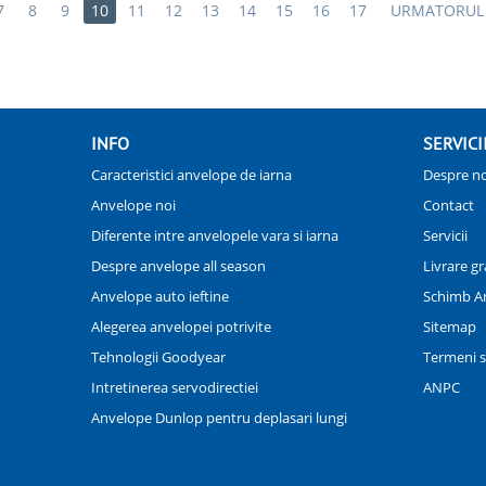
7
8
9
10
11
12
13
14
15
16
17
URMATORUL
INFO
SERVICI
Caracteristici anvelope de iarna
Despre no
Anvelope noi
Contact
Diferente intre anvelopele vara si iarna
Servicii
Despre anvelope all season
Livrare gr
Anvelope auto ieftine
Schimb A
Alegerea anvelopei potrivite
Sitemap
Tehnologii Goodyear
Termeni si
Intretinerea servodirectiei
ANPC
Anvelope Dunlop pentru deplasari lungi