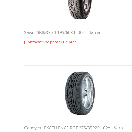
Sava ESKIMO S3 195/60R15 88T - Iarna
[Contactati-ne pentru un pret]
Goodyear EXCELLENCE ROF 275/35R20 102Y - Vara