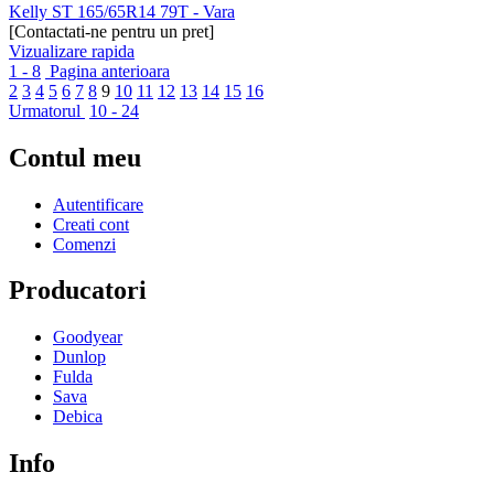
Kelly ST 165/65R14 79T - Vara
[Contactati-ne pentru un pret]
Vizualizare rapida
1 - 8
Pagina anterioara
2
3
4
5
6
7
8
9
10
11
12
13
14
15
16
Urmatorul
10 - 24
Contul meu
Autentificare
Creati cont
Comenzi
Producatori
Goodyear
Dunlop
Fulda
Sava
Debica
Info