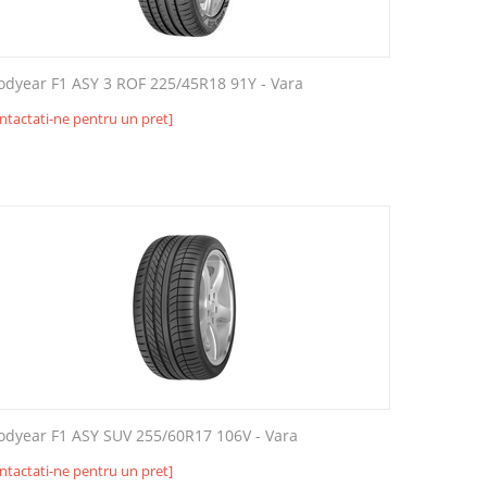
odyear F1 ASY 3 ROF 225/45R18 91Y - Vara
ntactati-ne pentru un pret]
odyear F1 ASY SUV 255/60R17 106V - Vara
ntactati-ne pentru un pret]