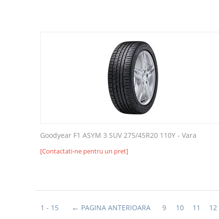
Goodyear F1 ASYM 3 SUV 275/45R20 110Y - Vara
[Contactati-ne pentru un pret]
1 - 15
PAGINA ANTERIOARA
9
10
11
12