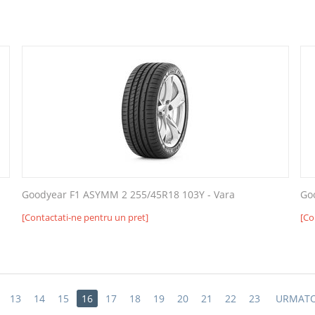
Goodyear F1 ASYMM 2 255/45R18 103Y - Vara
Go
[Contactati-ne pentru un pret]
[Co
13
14
15
16
17
18
19
20
21
22
23
URMAT