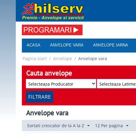
ACASA
ANVELOPE VARA
ANVELOPE IARNA
Pagina start
/
Anvelope
/
Anvelope vara
Cauta anvelope
FILTRARE
Anvelope vara
Sortati crescator de la A la Z
12 Per pagina