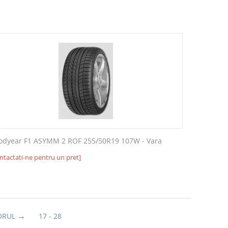
odyear F1 ASYMM 2 ROF 255/50R19 107W - Vara
ntactati-ne pentru un pret]
ORUL
17 - 28