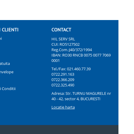
I CLIENTI
CONTACT
i
HIL SERV SRL
CUI: RO5127502
Reg.Com.:J40/372/1994
IBAN: RO30 RNCB 0075 0077 7069
0001
atuita
Tel./Fax:
021.460.77.39
nvelope
0722.291.163
0722.366.209
0722.325.490
 Conditii
Adresa: Str. TURNU MAGURELE nr
40 - 42, sector 4, BUCURESTI
Locatie harta