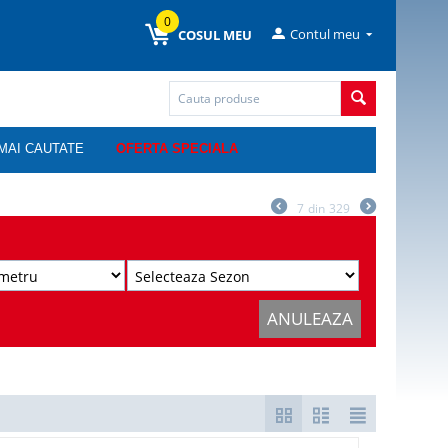
0
Contul meu
COSUL MEU
MAI CAUTATE
OFERTA SPECIALA
7
din
329
ANULEAZA