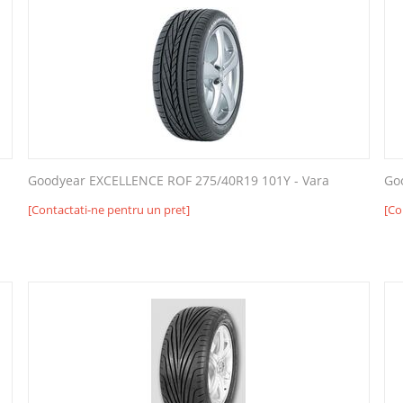
Goodyear EXCELLENCE ROF 275/40R19 101Y - Vara
Go
[Contactati-ne pentru un pret]
[Co