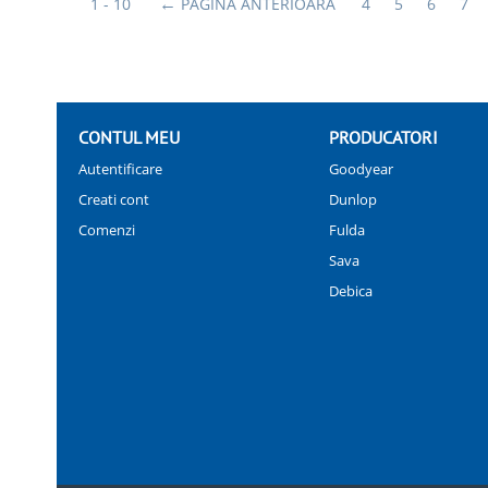
1 - 10
PAGINA ANTERIOARA
4
5
6
7
CONTUL MEU
PRODUCATORI
Autentificare
Goodyear
Creati cont
Dunlop
Comenzi
Fulda
Sava
Debica