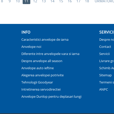
8
9
10
11
12
13
14
15
16
17
18
URMATOR
INFO
SERVICI
Caracteristici anvelope de iarna
Despre no
Anvelope noi
Contact
Diferente intre anvelopele vara si iarna
Servicii
Despre anvelope all season
Livrare gr
Anvelope auto ieftine
Schimb A
Alegerea anvelopei potrivite
Sitemap
Tehnologii Goodyear
Termeni si
Intretinerea servodirectiei
ANPC
Anvelope Dunlop pentru deplasari lungi