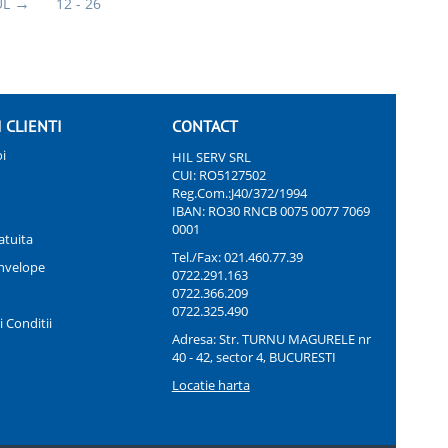
UL
12 - 26
I CLIENTI
CONTACT
i
HIL SERV SRL
CUI: RO5127502
Reg.Com.:J40/372/1994
IBAN: RO30 RNCB 0075 0077 7069
0001
atuita
Tel./Fax:
021.460.77.39
nvelope
0722.291.163
0722.366.209
0722.325.490
 Conditii
Adresa: Str. TURNU MAGURELE nr
40 - 42, sector 4, BUCURESTI
Locatie harta