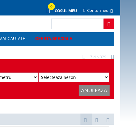
0
Contul meu
COSUL MEU
MAI CAUTATE
OFERTA SPECIALA
7
din
329
ANULEAZA