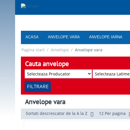
ACASA
ANVELOPE VARA
ANVELOPE IARNA
Pagina start
/
Anvelope
/
Anvelope vara
Cauta anvelope
FILTRARE
Anvelope vara
Sortati descrescator de la A la Z
12 Per pagina