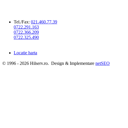
HIL SERV SRL
CUI: RO5127502
Reg.Com.:J40/372/1994
IBAN: RO30 RNCB 0075 0077 7069 0001
Tel./Fax:
021.460.77.39
0722.291.163
0722.366.209
0722.325.490
Adresa: Str. TURNU MAGURELE nr 40 - 42, sector 4,
BUCURESTI
Locatie harta
© 1996 - 2026 Hilserv.ro. Design & Implementare
netSEO