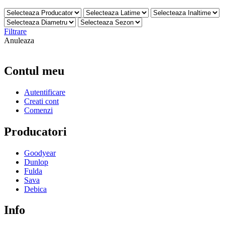
Filtrare
Anuleaza
Contul meu
Autentificare
Creati cont
Comenzi
Producatori
Goodyear
Dunlop
Fulda
Sava
Debica
Info