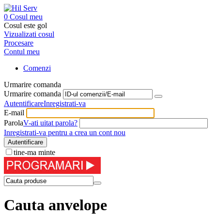
0
Cosul meu
Cosul este gol
Vizualizati cosul
Procesare
Contul meu
Comenzi
Urmarire comanda
Urmarire comanda
Autentificare
Inregistrati-va
E-mail
Parola
V-ati uitat parola?
Inregistrati-va pentru a crea un cont nou
Autentificare
tine-ma minte
Cauta anvelope